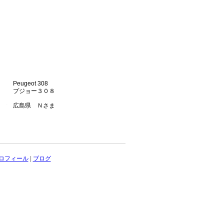
Peugeot 308
プジョー３０８
広島県 Ｎさま
ロフィール
|
ブログ