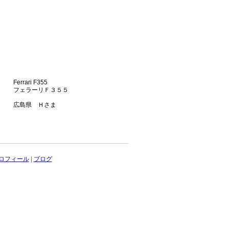
Ferrari F355
フェラーリＦ３５５
広島県 Ｈさま
ロフィール
|
ブログ